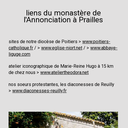
liens du monastère de
l'Annonciation à Prailles
sites de notre diocèse de Poitiers
www.poitiers-
catholique.fr
/
www.eglise-niort.net
/
www.abbaye-
liguge.com
atelier iconographique de Marie-Reine Hugo à 15 km
de chez nous
www.ateliertheodora.net
nos soeurs protestantes, les diaconesses de Reuilly
www.diaconesses-reuilly.fr