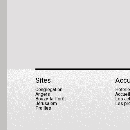
Sites
Accu
Congrégation
Hôtell
Angers
Accuei
Bouzy-la-Forêt
Les act
Jérusalem
Les pr
Prailles