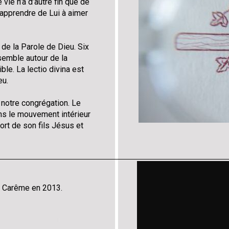
e vie n’a d’autre fin que de
d’apprendre de Lui à aimer
 de la Parole de Dieu. Six
ssemble autour de la
ble. La lectio divina est
eu.
 notre congrégation. Le
ns le mouvement intérieur
rt de son fils Jésus et
e Carême en 2013.