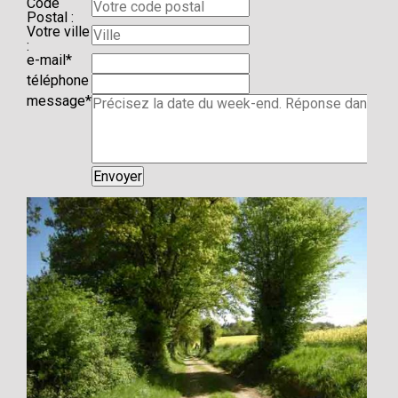
Code
Postal :
Votre ville
:
Champ
e-mail
*
obligatoire
téléphone
Champ
message
*
obligatoire